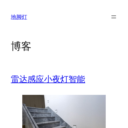
跳
至
地脚灯
内
容
博客
雷达感应小夜灯智能