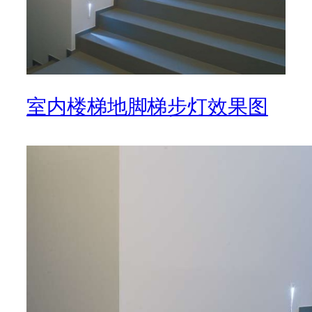
室内楼梯地脚梯步灯效果图