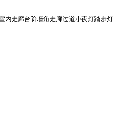
室内
走廊
台阶
墙角
走廊
过道
小夜灯
踏步灯