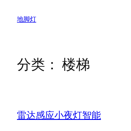
跳
至
地脚灯
内
容
分类：
楼梯
雷达感应小夜灯智能