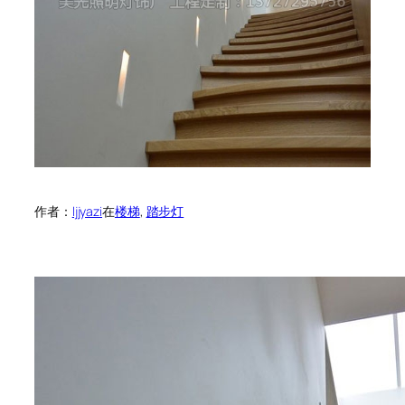
作者：
ljjyazi
在
楼梯
, 
踏步灯