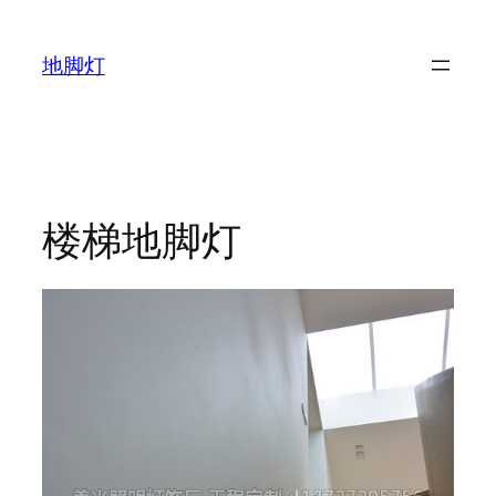
跳
至
地脚灯
内
容
楼梯地脚灯