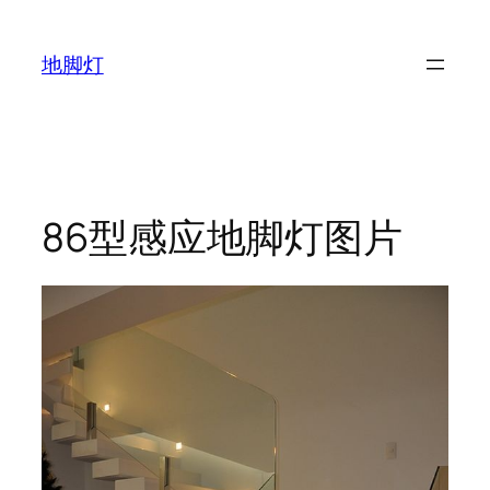
跳
至
地脚灯
内
容
86型感应地脚灯图片