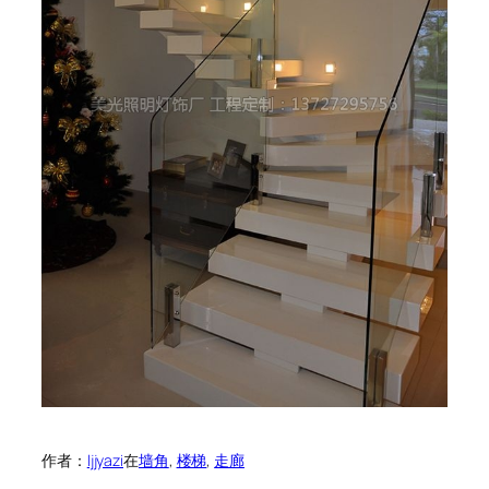
作者：
ljjyazi
在
墙角
, 
楼梯
, 
走廊