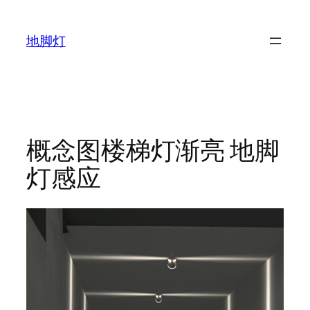
跳
至
地脚灯
内
容
概念图楼梯灯渐亮 地脚
灯感应