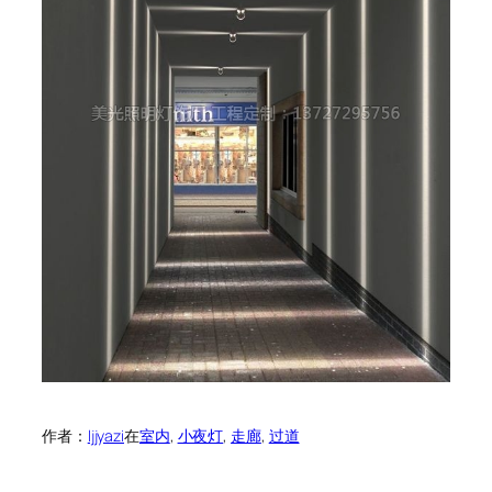
作者：
ljjyazi
在
室内
, 
小夜灯
, 
走廊
, 
过道