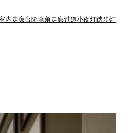
室内
走廊
台阶
墙角
走廊
过道
小夜灯
踏步灯