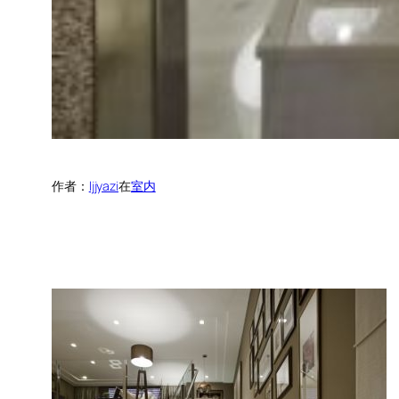
作者：
ljjyazi
在
室内