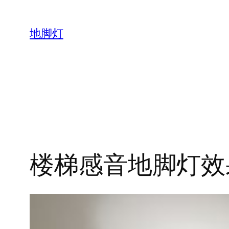
跳
至
地脚灯
内
容
楼梯感音地脚灯效