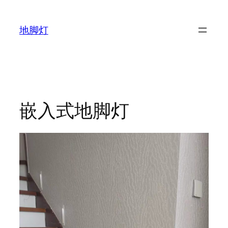
跳
至
地脚灯
内
容
嵌入式地脚灯