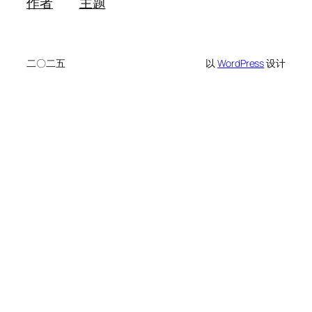
作者
主题
二〇二五
以
WordPress
设计