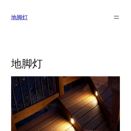
跳
至
地脚灯
内
容
地脚灯