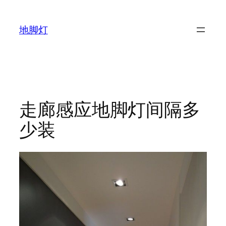
跳
至
地脚灯
内
容
走廊感应地脚灯间隔多
少装