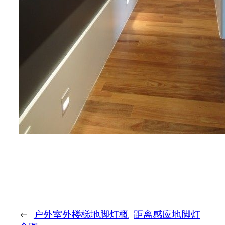
←
户外室外楼梯地脚灯概
距离感应地脚灯