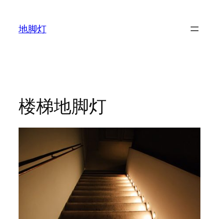
跳
至
地脚灯
内
容
楼梯地脚灯