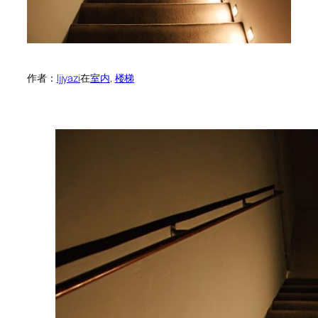
作者：
ljjyazi
在
室内
, 
楼梯