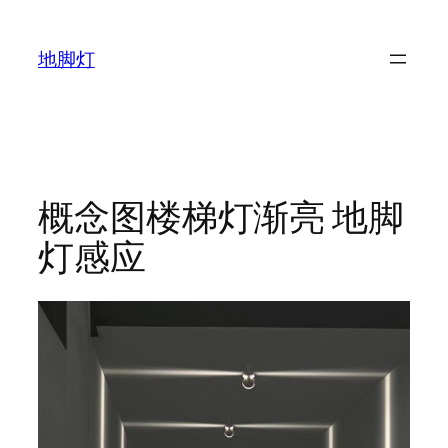
跳
至
地脚灯
内
容
概念图楼梯灯渐亮 地脚
灯感应