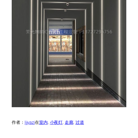
作者：
ljjyazi
在
室内
, 
小夜灯
, 
走廊
, 
过道